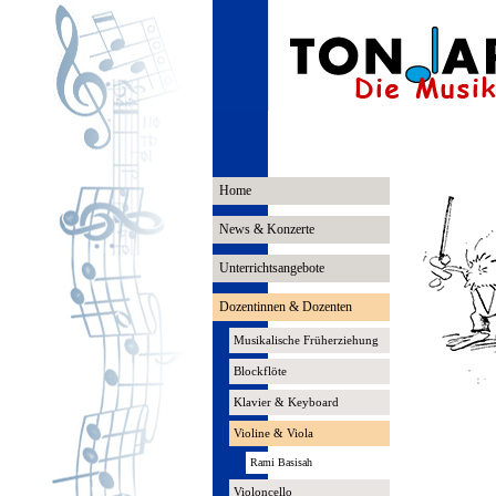
Home
News & Konzerte
Unterrichtsangebote
Dozentinnen & Dozenten
Musikalische Früherziehung
Blockflöte
Klavier & Keyboard
Violine & Viola
Rami Basisah
Violoncello