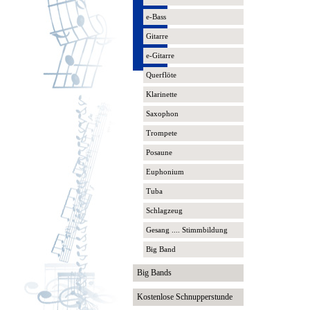
e-Bass
Gitarre
e-Gitarre
Querflöte
Klarinette
Saxophon
Trompete
Posaune
Euphonium
Tuba
Schlagzeug
Gesang .... Stimmbildung
Big Band
Big Bands
Kostenlose Schnupperstunde