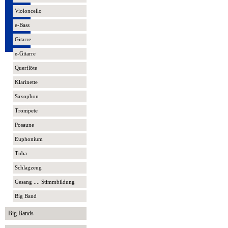
Violoncello
e-Bass
Gitarre
e-Gitarre
Querflöte
Klarinette
Saxophon
Trompete
Posaune
Euphonium
Tuba
Schlagzeug
Gesang .... Stimmbildung
Big Band
Big Bands