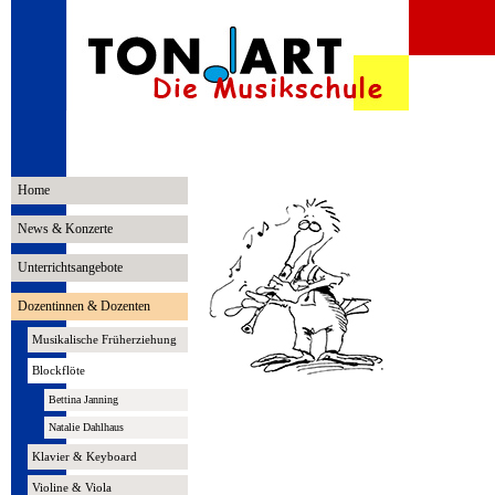
Home
News & Konzerte
Unterrichtsangebote
Dozentinnen & Dozenten
Musikalische Früherziehung
Blockflöte
Bettina Janning
Natalie Dahlhaus
Klavier & Keyboard
Violine & Viola