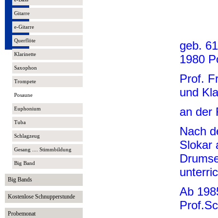
Gitarre
e-Gitarre
Querflöte
geb. 61
Klarinette
1980 P
Saxophon
Prof. F
Trompete
und Kl
Posaune
an der
Euphonium
Tuba
Nach de
Schlagzeug
Slokar
Gesang .... Stimmbildung
Drumse
Big Band
unterric
Big Bands
Ab 1985
Kostenlose Schnupperstunde
Prof.Sc
Probemonat