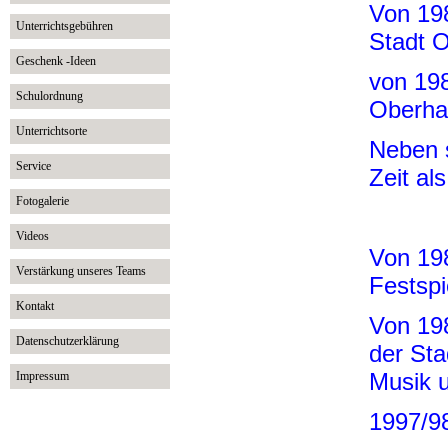
Von 198
Unterrichtsgebühren
Stadt 
Geschenk -Ideen
von 198
Schulordnung
Oberha
Unterrichtsorte
Neben s
Service
Zeit al
Fotogalerie
Videos
Von 19
Verstärkung unseres Teams
Festspi
Kontakt
Von 19
Datenschutzerklärung
der St
Musik u
Impressum
1997/98