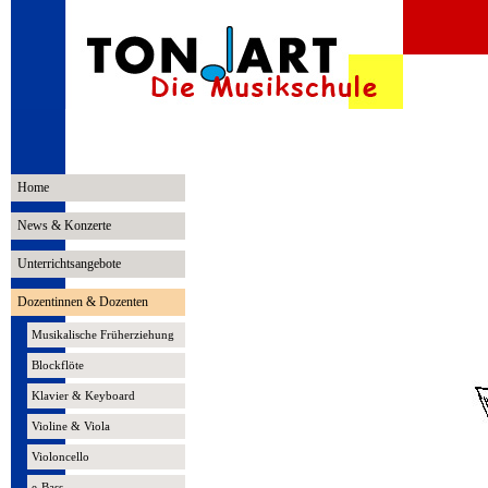
Home
News & Konzerte
Unterrichtsangebote
Dozentinnen & Dozenten
Musikalische Früherziehung
Blockflöte
Klavier & Keyboard
Violine & Viola
Violoncello
e-Bass