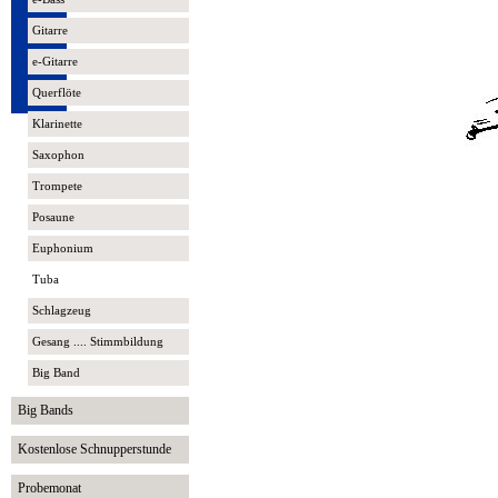
Gitarre
e-Gitarre
Querflöte
Klarinette
Saxophon
Trompete
Posaune
Euphonium
Tuba
Schlagzeug
Gesang .... Stimmbildung
Big Band
Big Bands
Kostenlose Schnupperstunde
Probemonat