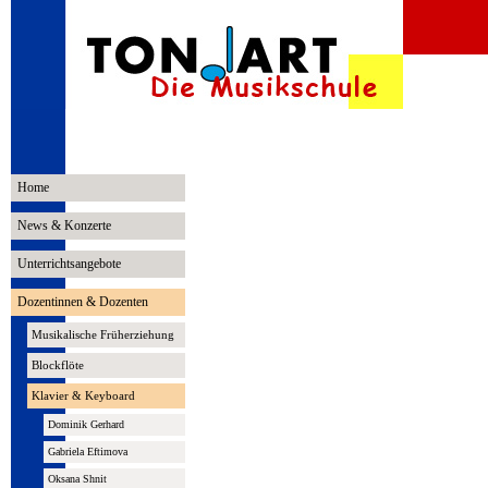
Home
News & Konzerte
Unterrichtsangebote
Dozentinnen & Dozenten
Musikalische Früherziehung
Blockflöte
Klavier & Keyboard
Dominik Gerhard
Gabriela Eftimova
Oksana Shnit