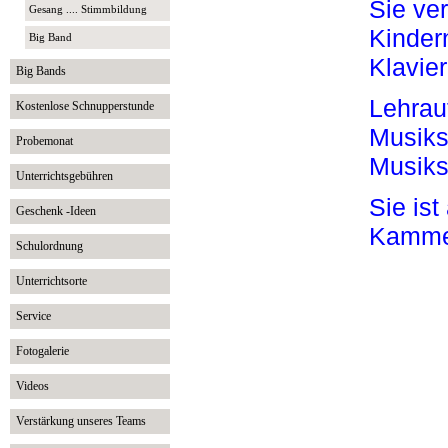
Sie ver
Gesang .... Stimmbildung
Kinder
Big Band
Klavie
Big Bands
Lehrau
Kostenlose Schnupperstunde
Musiks
Probemonat
Musiks
Unterrichtsgebühren
Sie is
Geschenk -Ideen
Kammer
Schulordnung
Unterrichtsorte
Service
Fotogalerie
Videos
Verstärkung unseres Teams