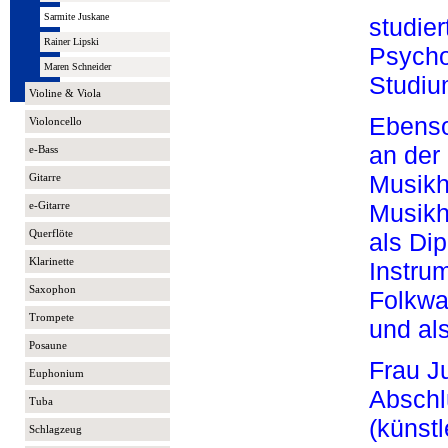
Sarmite Juskane
studier
Rainer Lipski
Psych
Maren Schneider
Studiu
Violine & Viola
Ebenso 
Violoncello
an der
e-Bass
Musikh
Gitarre
Musikh
e-Gitarre
Querflöte
als
Dip
Klarinette
Instru
Saxophon
Folkwa
Trompete
und
al
Posaune
Frau J
Euphonium
Abschl
Tuba
(künstl
Schlagzeug