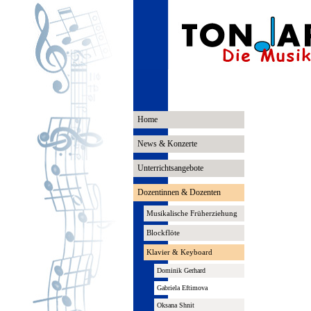
Home
News & Konzerte
Unterrichtsangebote
Dozentinnen & Dozenten
Musikalische Früherziehung
Blockflöte
Klavier & Keyboard
Dominik Gerhard
Gabriela Eftimova
Oksana Shnit