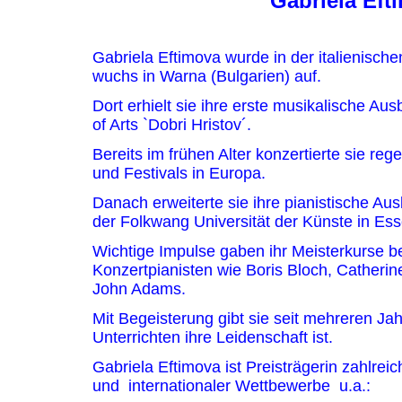
Gabriela Eft
Gabriela Eftimova wurde in der italienis
wuchs in Warna (Bulgarien) auf.
Dort erhielt sie ihre erste musikalische Au
of Arts `Dobri Hristov´.
Bereits im frühen Alter konzertierte sie re
und Festivals in Europa.
Danach erweiterte sie ihre pianistische Au
der Folkwang Universität der K
Wichtige Impulse gaben ihr Meisterkurse b
Konzertpianisten wie Boris Bloch, Catheri
John Ada
Mit Begeisterung gibt sie seit mehreren Jah
Unterrichten ihre Leiden
Gabriela Eftimova ist Preisträgerin zahlreic
und internationaler Wettbewerbe u.a.: