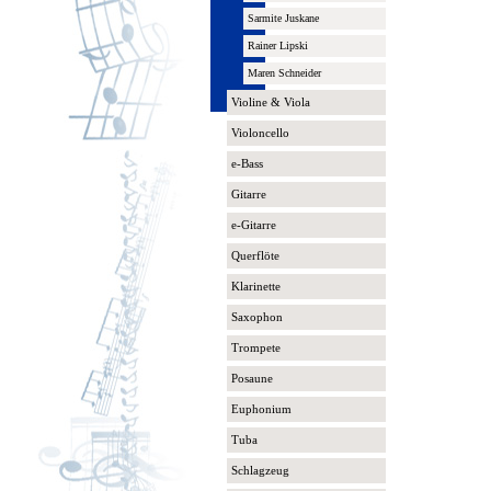
Sarmite Juskane
Rainer Lipski
Maren Schneider
Violine & Viola
Violoncello
e-Bass
Gitarre
e-Gitarre
Querflöte
Klarinette
Saxophon
Trompete
Posaune
Euphonium
Tuba
Schlagzeug