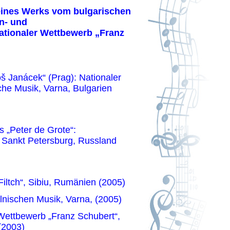
on eines Werks vom bulgarischen
n- und
nationaler Wettbewerb „Franz
oš Janácek“ (Prag): Nationaler
he Musik, Varna, Bulgarien
s „Peter de Grote“:
, Sankt Petersburg, Russland
 Filtch“, Sibiu, Rumänien (2005)
olnischen Musik, Varna, (2005)
 Wettbewerb „Franz Schubert“,
(2003)