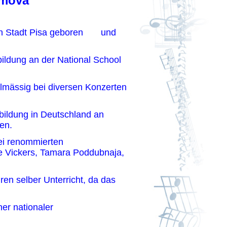
imova
chen Stadt Pisa geboren und
sbildung an der National School
gelmässig bei diversen Konzerten
sbildung in Deutschland an
ünste in Essen.
ei renommierten
ne Vickers, Tamara Poddubnaja,
ms.
ren selber Unterricht, da das
schaft ist.
her nationaler