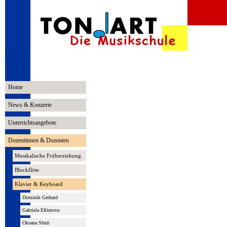
Home
News & Konzerte
Unterrichtsangebote
Dozentinnen & Dozenten
Musikalische Früherziehung
Blockflöte
Klavier & Keyboard
Dominik Gerhard
Gabriela Eftimova
Oksana Shnit