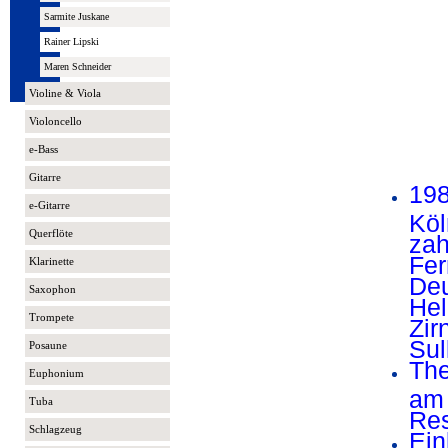
Sarmite Juskane
Rainer Lipski
Maren Schneider
Violine & Viola
Violoncello
e-Bass
Gitarre
198
e-Gitarre
Köl
Querflöte
zah
Fer
Klarinette
Deu
Saxophon
Hel
Trompete
Zir
Sul
Posaune
The
Euphonium
am 
Tuba
Res
Schlagzeug
Ein