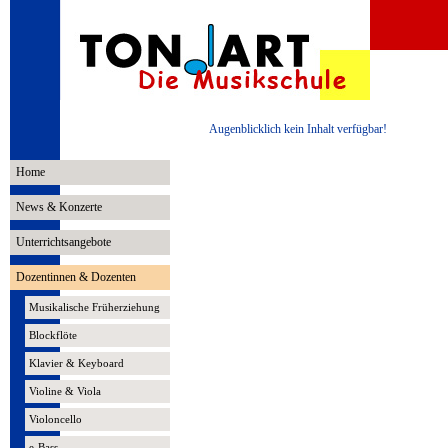
Augenblicklich kein Inhalt verfügbar!
Home
News & Konzerte
Unterrichtsangebote
Dozentinnen & Dozenten
Musikalische Früherziehung
Blockflöte
Klavier & Keyboard
Violine & Viola
Violoncello
e-Bass