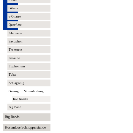
Gitarre
e-Gitarre
Querflöte
Klarinette
Saxophon
Trompete
Posaune
Euphonium
Tuba
Schlagzeug
Gesang .... Stimmbildung
Koo Nonaka
Big Band
Big Bands
Kostenlose Schnupperstunde