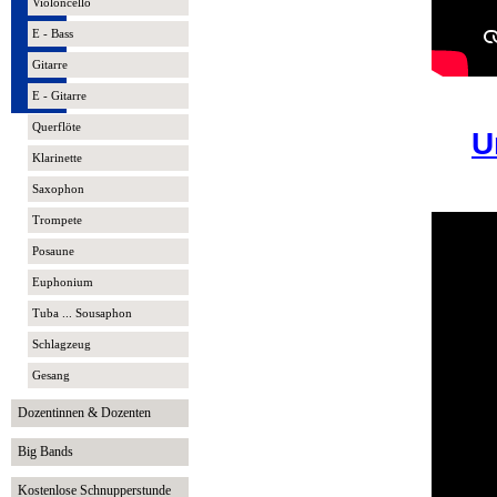
Violoncello
E - Bass
Gitarre
E - Gitarre
Querflöte
U
Klarinette
Saxophon
Trompete
Posaune
Euphonium
Tuba ... Sousaphon
Schlagzeug
Gesang
Dozentinnen & Dozenten
Big Bands
Kostenlose Schnupperstunde