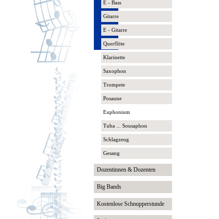
E - Bass
Gitarre
E - Gitarre
Querflöte
Klarinette
Saxophon
Trompete
Posaune
Euphonium
Tuba ... Sousaphon
Schlagzeug
Gesang
Dozentinnen & Dozenten
Big Bands
Kostenlose Schnupperstunde