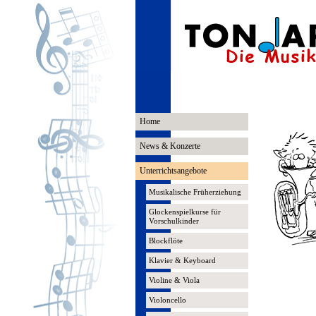
Home
News & Konzerte
Unterrichtsangebote
Musikalische Früherziehung
Glockenspielkurse für
Vorschulkinder
Blockflöte
Klavier & Keyboard
Violine & Viola
Violoncello