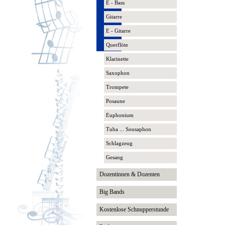
E - Bass
Gitarre
E - Gitarre
Querflöte
Klarinette
Saxophon
Trompete
Posaune
Euphonium
Tuba ... Sousaphon
Schlagzeug
Gesang
Dozentinnen & Dozenten
Big Bands
Kostenlose Schnupperstunde