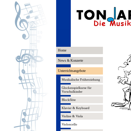
Home
News & Konzerte
Unterrichtsangebote
Musikalische Früherziehung
Glockenspielkurse für
Vorschulkinder
Blockflöte
Klavier & Keyboard
Violine & Viola
Violoncello