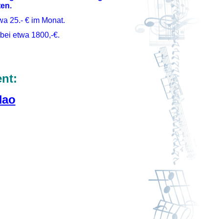
en.
wa 25.- € im Monat.
 bei etwa 1800,-€.
nt:
Hao