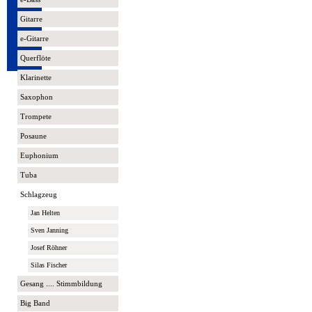
Gitarre
e-Gitarre
Querflöte
Klarinette
Saxophon
Trompete
Posaune
Euphonium
Tuba
Schlagzeug
Jan Helten
Sven Janning
Josef Röhner
Silas Fischer
Gesang .... Stimmbildung
Big Band