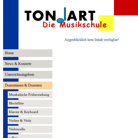
Augenblicklich kein Inhalt verfügbar!
Home
News & Konzerte
Unterrichtsangebote
Dozentinnen & Dozenten
Musikalische Früherziehung
Blockflöte
Klavier & Keyboard
Violine & Viola
Violoncello
e-Bass