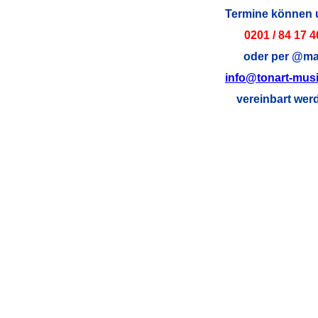
Termine können 
0201 / 84 17 4
oder per @mai
info@tonart-mus
vereinbart wer