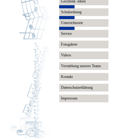
Geschenk -Ideen
Schulordnung
Unterrichtsorte
Service
Fotogalerie
Videos
Verstärkung unseres Teams
Kontakt
Datenschutzerklärung
Impressum