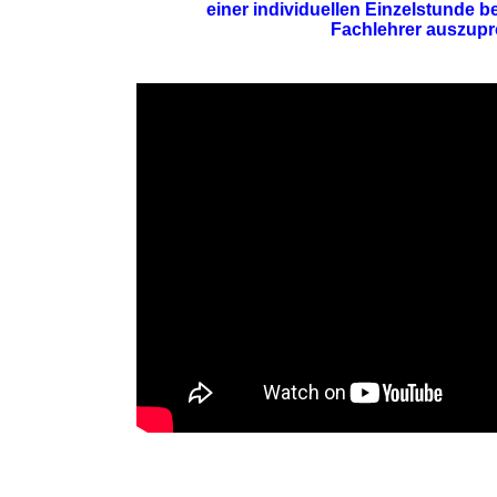
einer
individuellen Einzelstunde
b
Fachlehrer
auszupr