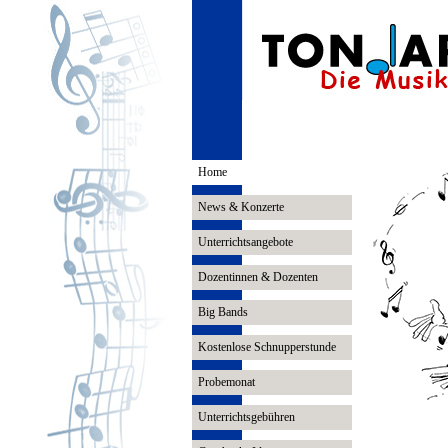
Home
News & Konzerte
Unterrichtsangebote
Dozentinnen & Dozenten
Big Bands
Kostenlose Schnupperstunde
Probemonat
Unterrichtsgebühren