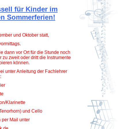
ell für Kinder im
en Sommerferien!
ember und Oktober statt,
vormittags.
e dann vor Ort für die Stunde noch
 zu zweit oder dritt die Instrumente
bieren können.
i unter Anleitung der Fachlehrer
:
vier
te
n/Klarinette
Tenorhorn) und Cello
 per Mail unter
k.de.