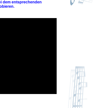
ei dem entsprechenden
obieren.