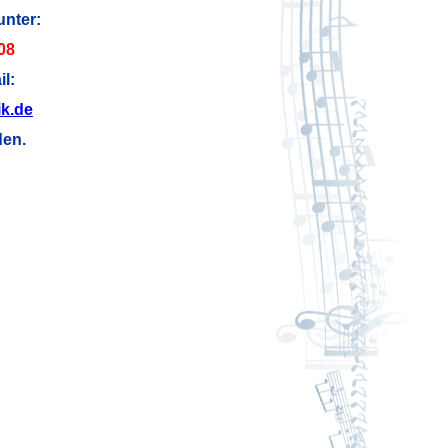
unter:
08
l:
ik.de
den.